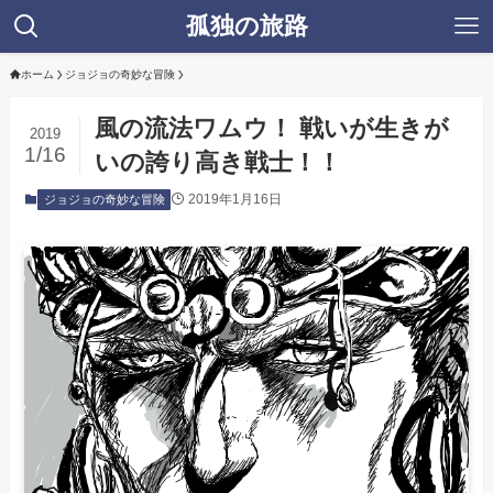
孤独の旅路
ホーム
ジョジョの奇妙な冒険
風の流法ワムウ！ 戦いが生きが
2019
1/16
いの誇り高き戦士！！
2019年1月16日
ジョジョの奇妙な冒険