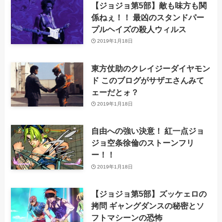
【ジョジョ第5部】敵も味方も関
係ねぇ！！ 最凶のスタンドパー
プルヘイズの殺人ウィルス
2019年1月18日
東方仗助のクレイジーダイヤモン
ド このブログがサザエさんみて
ェーだとォ？
2019年1月18日
自由への強い決意！ 紅一点ジョ
ジョ空条徐倫のストーンフリ
ー！！
2019年1月18日
【ジョジョ第5部】ズッケェロの
拷問 ギャングダンスの秘密とソ
フトマシーンの恐怖