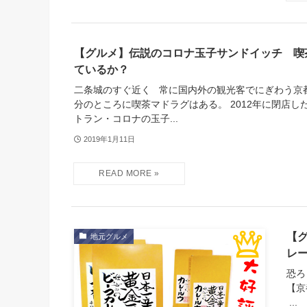
【グルメ】伝説のコロナ玉子サンドイッチ 喫
ているか？
二条城のすぐ近く 常に国内外の観光客でにぎわう京
分のところに喫茶マドラグはある。 2012年に閉店し
トラン・コロナの玉子...
2019年1月11日
【
地元グルメ
レ
恐ろ
【京
...