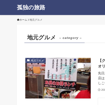
孤独の旅路
ホーム
地元グルメ
地元グルメ
– category –
【
地元グルメ
オ
先日
店は
しこ
20