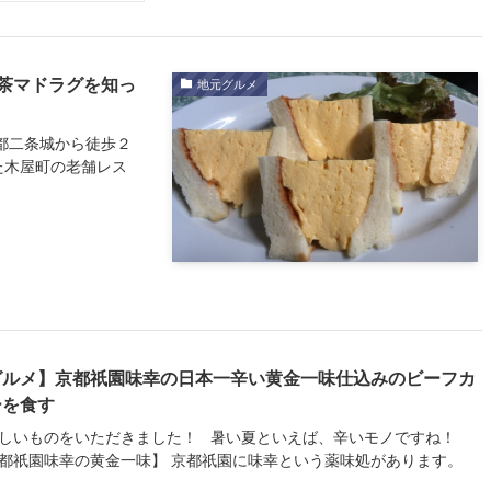
茶マドラグを知っ
地元グルメ
都二条城から徒歩２
た木屋町の老舗レス
グルメ】京都祇園味幸の日本一辛い黄金一味仕込みのビーフカ
ーを食す
しいものをいただきました！ 暑い夏といえば、辛いモノですね！
都祇園味幸の黄金一味】 京都祇園に味幸という薬味処があります。