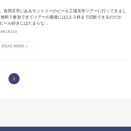
！
、長岡京市にあるサントリーのビール工場見学ツアーに行ってきまし
 無料で参加できてツアーの最後には1人３杯まで試飲できるのだか
ビール好きにはたまらな...
19年1月11日
1