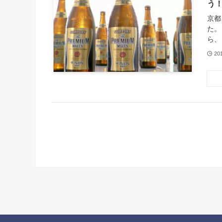
う
京都
た。
ら、
20