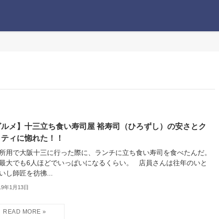
グルメ】十三立ち食い寿司屋 裕寿司（ひろずし）の安さとク
リティに惚れた！！
所用で大阪十三に行った際に、ランチに立ち食い寿司を食べたんだ。
最大でも6人ほどでいっぱいになるくらい。 店員さんは往年のいと
いし師匠を彷彿...
19年1月13日