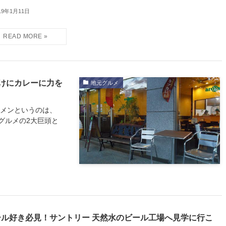
19年1月11日
けにカレーに力を
地元グルメ
ーメンというのは、
グルメの2大巨頭と
ール好き必見！サントリー 天然水のビール工場へ見学に行こ