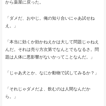
から薬屋に戻った。
「ダメだ、おやじ。俺の知り合いにゃあ試せね
え。」
「本当に効くか効かねえかは大して問題じゃねえ
んだ。それは売り方次第でなんとでもなるさ。問
題は人体に悪影響がないかってことなんだ。」
「じゃあ犬とか、なにか動物で試してみるか？」
「それじゃダメだよ、飲むのは人間なんだか
ら。」