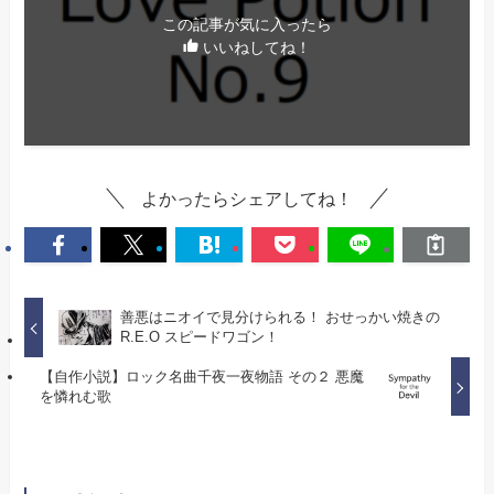
この記事が気に入ったら
いいねしてね！
よかったらシェアしてね！
善悪はニオイで見分けられる！ おせっかい焼きの
R.E.O スピードワゴン！
【自作小説】ロック名曲千夜一夜物語 その２ 悪魔
を憐れむ歌