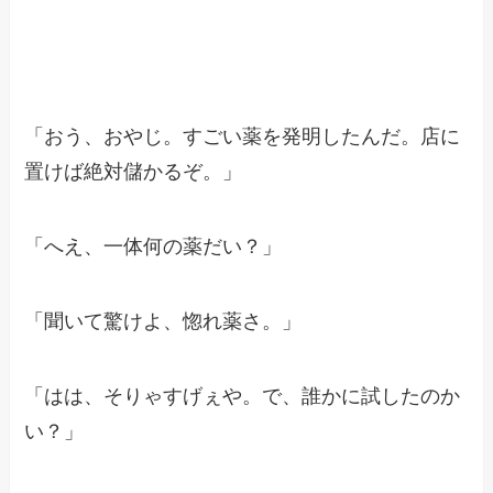
「おう、おやじ。すごい薬を発明したんだ。店に
置けば絶対儲かるぞ。」
「へえ、一体何の薬だい？」
「聞いて驚けよ、惚れ薬さ。」
「はは、そりゃすげぇや。で、誰かに試したのか
い？」