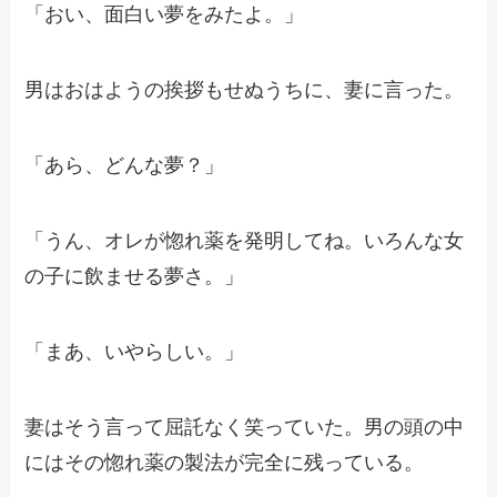
「おい、面白い夢をみたよ。」
男はおはようの挨拶もせぬうちに、妻に言った。
「あら、どんな夢？」
「うん、オレが惚れ薬を発明してね。いろんな女
の子に飲ませる夢さ。」
「まあ、いやらしい。」
妻はそう言って屈託なく笑っていた。男の頭の中
にはその惚れ薬の製法が完全に残っている。